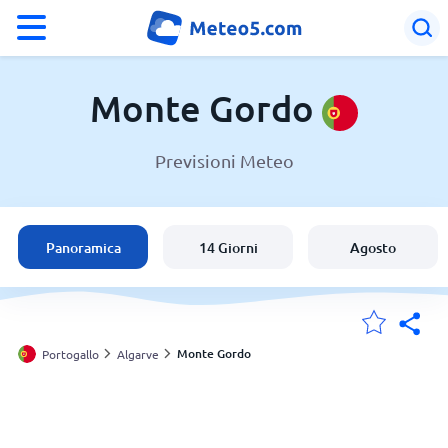
°F
°C
Monte Gordo
Previsioni Meteo
Meteo a Monte Gordo
Portogallo
Panoramica
14 Giorni
Agosto
Italia
Svizzera
Monte Gordo
Portogallo
Algarve
Le mie località