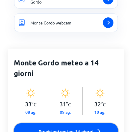
Gordo
Monte Gordo webcam
Monte Gordo meteo a 14
giorni
33
°
31
°
32
°
C
C
C
08 ag.
09 ag.
10 ag.
Previsioni meteo 14 giorni