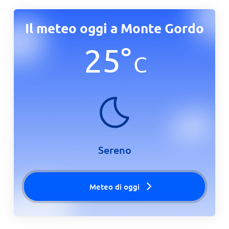
Il meteo oggi a Monte Gordo
25
°
C
Sereno
Meteo di oggi