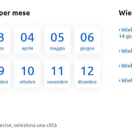
per mese
Wie
› Wie
3
04
05
06
14 gi
zo
aprile
maggio
giugno
› Wie
› Wie
9
10
11
12
› Wie
mbre
ottobre
novembre
dicembre
ecise, seleziona una città