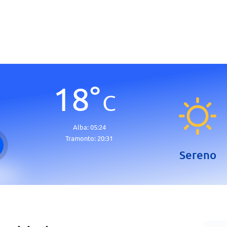
18
°
C
Alba:
05:24
Tramonto:
20:31
Sereno