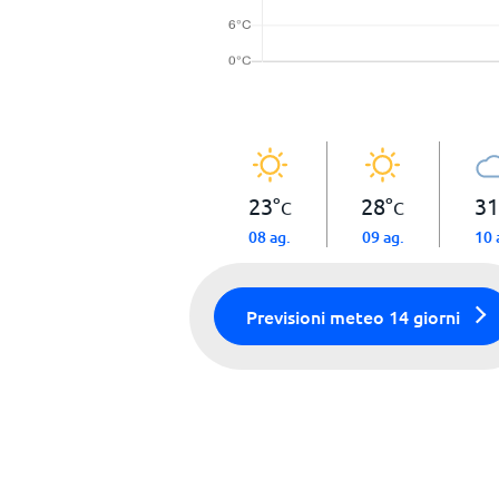
23
°
28
°
31
C
C
08 ag.
09 ag.
10 
Previsioni meteo 14 giorni