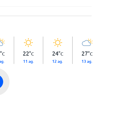
°
22
°
24
°
27
°
C
C
C
C
ag.
11 ag.
12 ag.
13 ag.