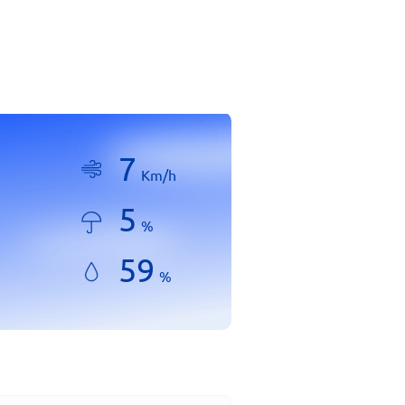
7
Km/h
5
%
59
%