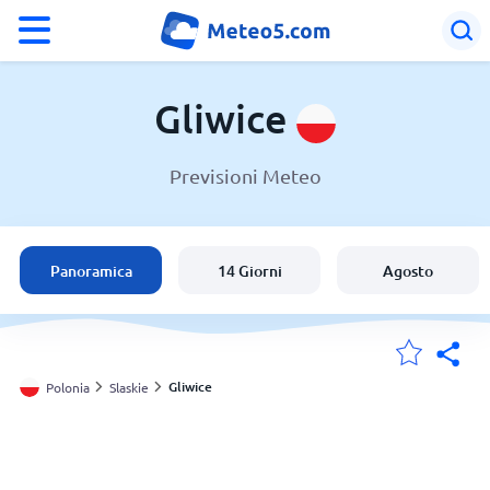
°F
°C
Gliwice
Previsioni Meteo
Meteo a Gliwice
Polonia
Panoramica
14 Giorni
Agosto
Italia
Svizzera
Gliwice
Polonia
Slaskie
Le mie località