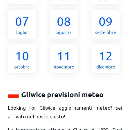
07
08
09
luglio
agosto
settembre
10
11
12
ottobre
novembre
dicembre
Gliwice previsioni meteo
Looking for Gliwice aggiornamenti meteo? sei
arrivato nel posto giusto!
La temperatura attuale a Gliwice è
18
°
C
. Puoi