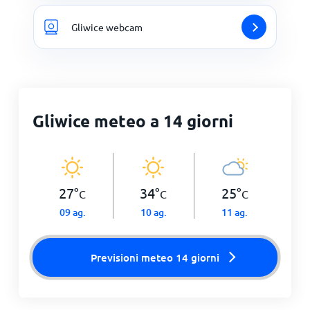
Gliwice webcam
Gliwice meteo a 14 giorni
27
°
34
°
25
°
C
C
C
09 ag.
10 ag.
11 ag.
Previsioni meteo 14 giorni