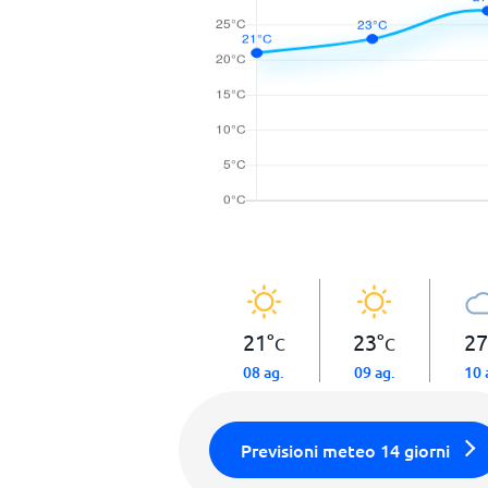
21
°
23
°
27
C
C
08 ag.
09 ag.
10 
Previsioni meteo 14 giorni