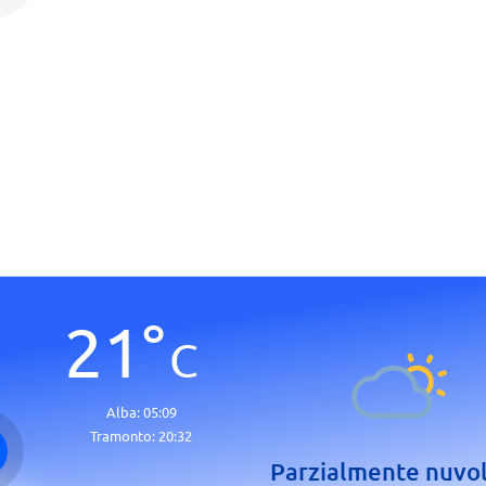
21
°
C
Alba:
05:09
Tramonto:
20:32
Parzialmente nuvo