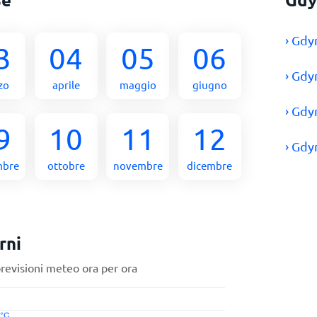
› Gdy
3
04
05
06
› Gdy
zo
aprile
maggio
giugno
› Gdy
9
10
11
12
› Gdy
mbre
ottobre
novembre
dicembre
rni
previsioni meteo ora per ora