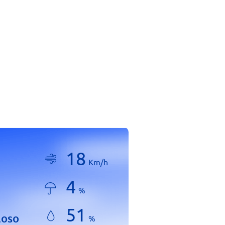
18
Km/h
4
%
51
loso
%