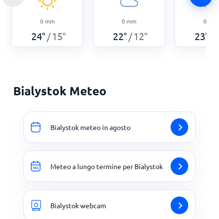
0
mm
0
mm
0
mm
24
°
15
°
22
°
12
°
23
°
/
/
/
Bialystok Meteo
Bialystok meteo in agosto
Meteo a lungo termine per Bialystok
Bialystok webcam