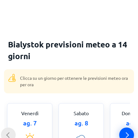
Principale
Bialystok previsioni meteo a 14
giorni
Clicca su un giorno per ottenere le previsioni meteo ora
per ora
Venerdì
Sabato
Domen
ag. 7
ag. 8
ag. 