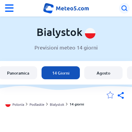
°F
°C
Bialystok
Previsioni meteo 14 giorni
Meteo a Bialystok
Polonia
Panoramica
14 Giorni
Agosto
Italia
Svizzera
14 giorni
Polonia
Podlaskie
Bialystok
Le mie località