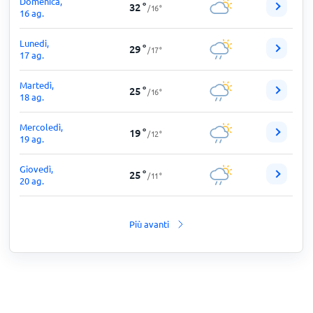
Domenica,
32
°
/
16
°
16 ag.
Lunedi,
29
°
/
17
°
17 ag.
Martedì,
25
°
/
16
°
18 ag.
Mercoledì,
19
°
/
12
°
19 ag.
Giovedì,
25
°
/
11
°
20 ag.
Più avanti