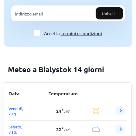
Unisciti
Accetta
Termini e condizioni
Meteo a Bialystok 14 giorni
Data
Temperature
Venerdì,
24
°
/
15
°
7 ag.
Sabato,
22
°
/
12
°
8 ag.