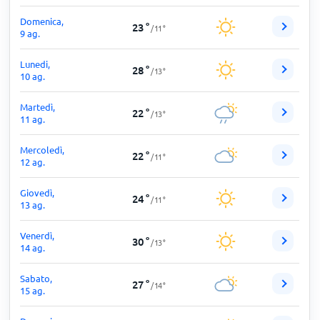
Domenica,
23
°
/
11
°
9 ag.
Lunedi,
28
°
/
13
°
10 ag.
Martedì,
22
°
/
13
°
11 ag.
Mercoledì,
22
°
/
11
°
12 ag.
Giovedì,
24
°
/
11
°
13 ag.
Venerdì,
30
°
/
13
°
14 ag.
Sabato,
27
°
/
14
°
15 ag.