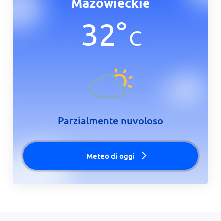
Mazowieckie
32
°
C
Parzialmente nuvoloso
Meteo di oggi