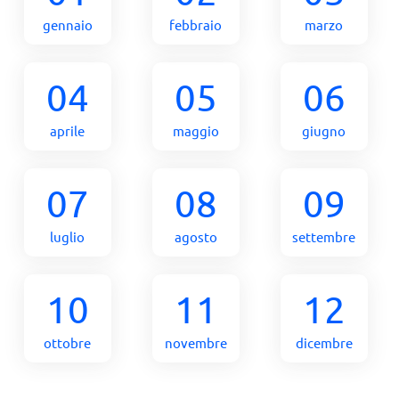
gennaio
febbraio
marzo
04
05
06
aprile
maggio
giugno
07
08
09
luglio
agosto
settembre
10
11
12
ottobre
novembre
dicembre