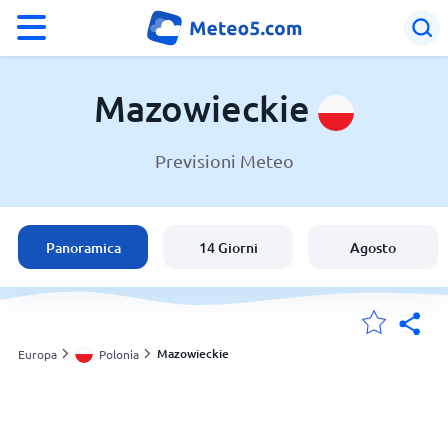
°F
°C
Mazowieckie
Previsioni Meteo
Meteo in Mazowieckie
Polonia
Panoramica
14 Giorni
Agosto
Italia
Svizzera
Mazowieckie
Europa
Polonia
Le mie località