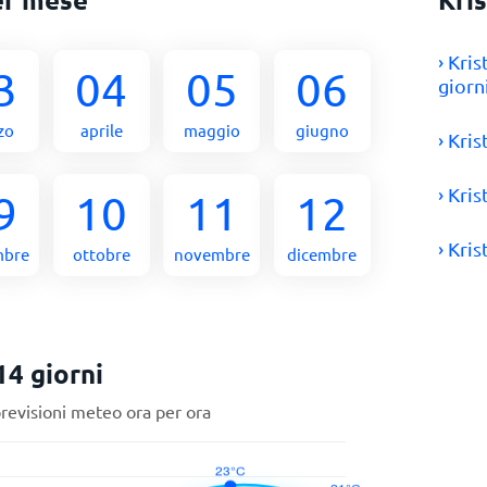
› Kri
3
04
05
06
giorn
zo
aprile
maggio
giugno
› Kri
› Kri
9
10
11
12
› Kri
mbre
ottobre
novembre
dicembre
14 giorni
previsioni meteo ora per ora