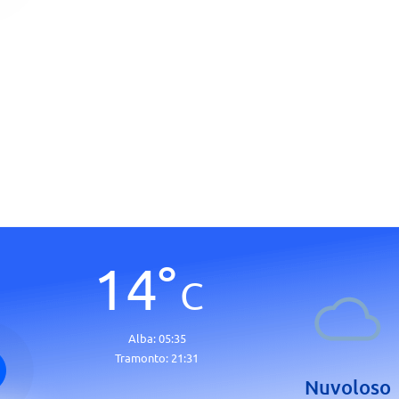
14
°
C
Alba:
05:35
Tramonto:
21:31
Nuvoloso