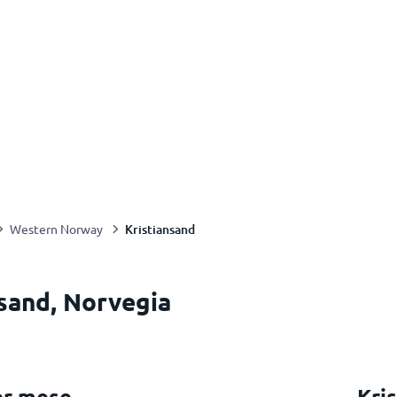
Kristiansand
Western Norway
nsand, Norvegia
er mese
Kri