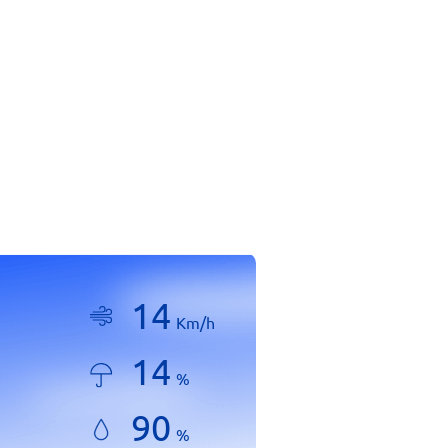
14
Km/h
14
%
90
%