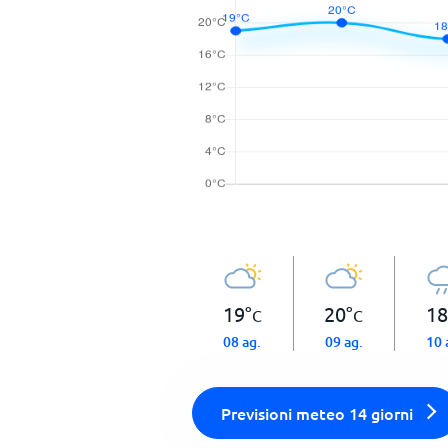
19
°
20
°
18
C
C
08 ag.
09 ag.
10 
Previsioni meteo 14 giorni