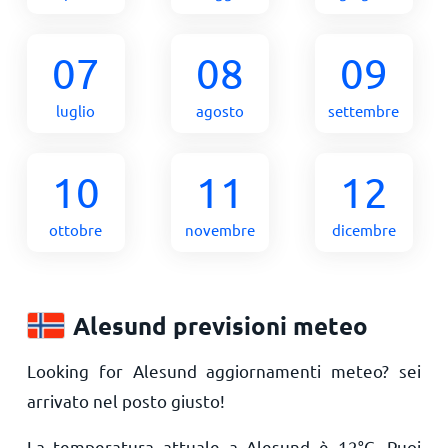
07
08
09
luglio
agosto
settembre
10
11
12
ottobre
novembre
dicembre
Alesund previsioni meteo
Looking for Alesund aggiornamenti meteo? sei
arrivato nel posto giusto!
La temperatura attuale a Alesund è
12
°
C
. Puoi