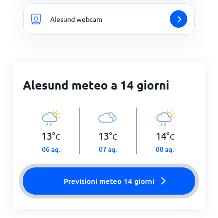
Alesund webcam
Alesund meteo a 14 giorni
13
°
13
°
14
°
C
C
C
06 ag.
07 ag.
08 ag.
Previsioni meteo 14 giorni