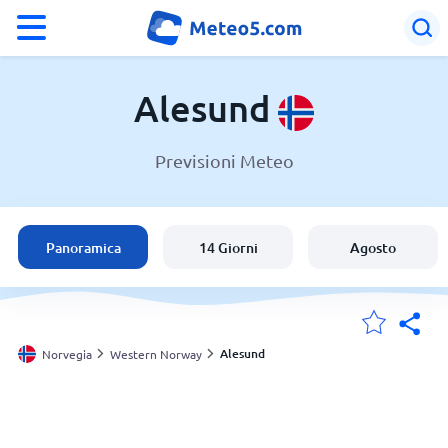
°F
°C
Alesund
Previsioni Meteo
Meteo a Alesund
Norvegia
Panoramica
14 Giorni
Agosto
Italia
Svizzera
Alesund
Norvegia
Western Norway
Le mie località