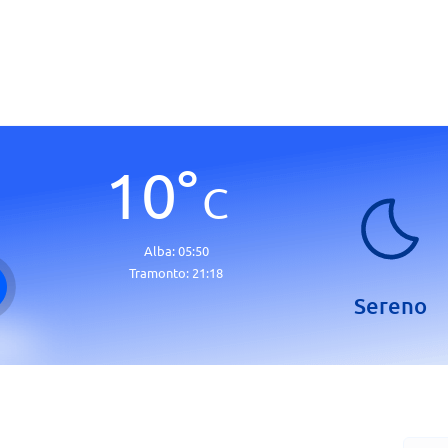
10
°
C
Alba:
05:50
Tramonto:
21:18
Sereno