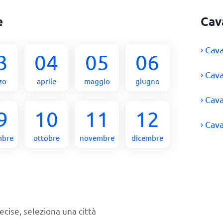
e
Cav
› Cav
3
04
05
06
› Cav
zo
aprile
maggio
giugno
› Cav
9
10
11
12
› Cav
mbre
ottobre
novembre
dicembre
ecise, seleziona una città