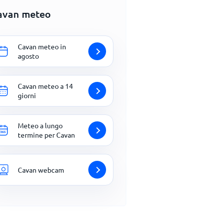
avan meteo
Cavan meteo in
agosto
Cavan meteo a 14
giorni
Meteo a lungo
termine per Cavan
Cavan webcam