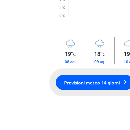
19
°
18
°
19
C
C
08 ag.
09 ag.
10 
Previsioni meteo 14 giorni