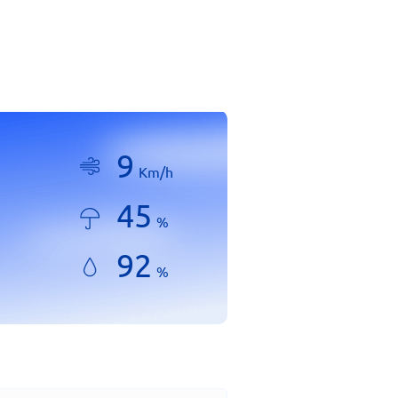
9
Km/h
45
%
92
%