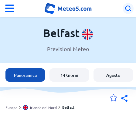
°F
°C
Belfast
Previsioni Meteo
Meteo a Belfast
Irlanda del Nord
Panoramica
14 Giorni
Agosto
Italia
Svizzera
Belfast
Europa
Irlanda del Nord
Le mie località