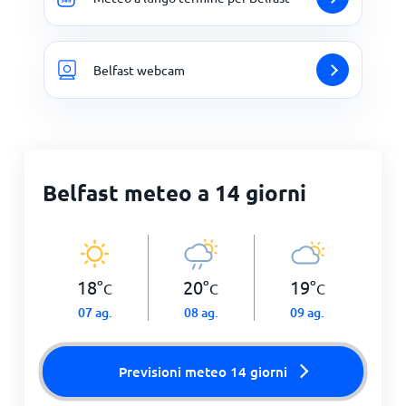
Belfast webcam
Belfast meteo a 14 giorni
18
°
20
°
19
°
C
C
C
07 ag.
08 ag.
09 ag.
Previsioni meteo 14 giorni