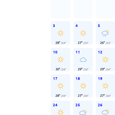
3
4
5
28
°
27
°
26
°
/
24
°
/
23
°
/
23
°
10
11
12
30
°
29
°
29
°
/
26
°
/
26
°
/
26
°
17
18
19
28
°
27
°
27
°
/
26
°
/
26
°
/
26
°
24
25
26