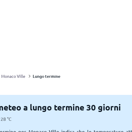
Lungo termine
Monaco Ville
meteo a lungo termine 30 giorni
28
°
C
termine per Monaco Ville indica che le temperature att