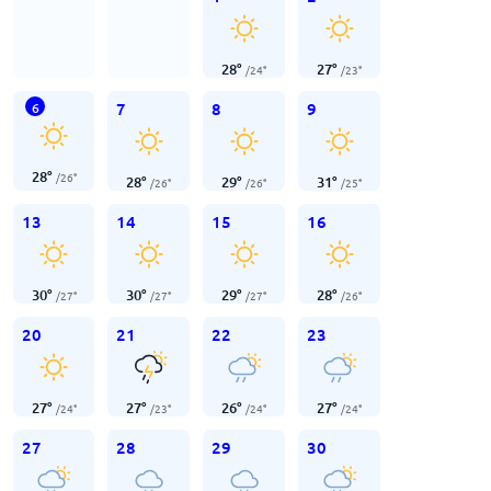
28
°
27
°
/
24
°
/
23
°
7
8
9
6
28
°
/
26
°
28
°
29
°
31
°
/
26
°
/
26
°
/
25
°
13
14
15
16
30
°
30
°
29
°
28
°
/
27
°
/
27
°
/
27
°
/
26
°
20
21
22
23
27
°
27
°
26
°
27
°
/
24
°
/
23
°
/
24
°
/
24
°
27
28
29
30