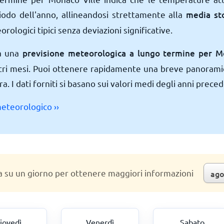
iodo dell'anno, allineandosi strettamente alla
media st
ologici tipici senza deviazioni significative.
a una
previsione meteorologica a lungo termine per M
tri mesi. Puoi ottenere rapidamente una breve panorami
a. I dati forniti si basano sui valori medi degli anni preced
meteorologico ››
a su un giorno per ottenere maggiori informazioni
iovedì
Venerdì
Sabato