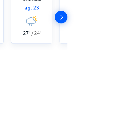
ag. 23
ag. 24
26
°
24
°
/
27
°
24
°
/