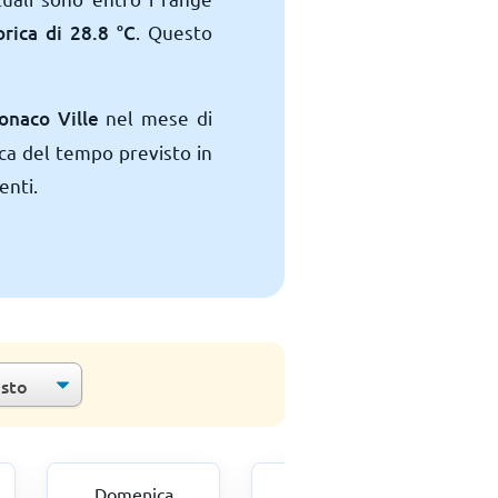
orica di
28.8
°
C
. Questo
onaco Ville
nel mese di
ca del tempo previsto in
enti.
Domenica
Lunedi