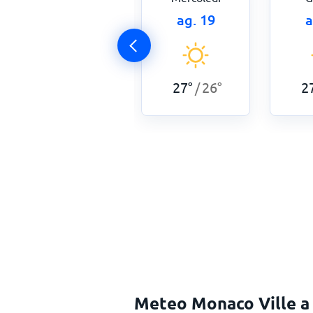
ag. 18
ag. 19
a
27
°
26
°
/
27
°
26
°
2
/
Meteo Monaco Ville a