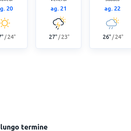
g. 20
ag. 21
ag. 22
7
°
24
°
27
°
23
°
26
°
24
°
/
/
/
 lungo termine