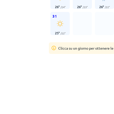
26
°
26
°
26
°
/
24
°
/
23
°
/
22
°
31
25
°
/
22
°
Clicca su un giorno per ottenere le