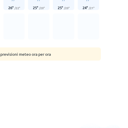
26
°
25
°
25
°
24
°
/
22
°
/
20
°
/
20
°
/
21
°
 previsioni meteo ora per ora