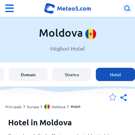
°F
°C
Moldova
Migliori Hotel
Meteo in Moldova
Moldova
Domani
Storico
Hotel
Italia
Svizzera
Hotel
Principale
Europa
Moldova
Hotel in Moldova
Le mie località