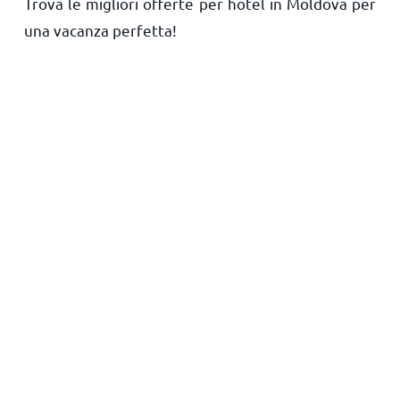
Trova le migliori offerte per hotel in Moldova per
Principale
una vacanza perfetta!