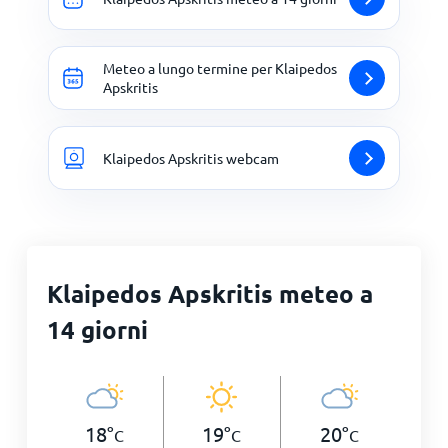
Meteo a lungo termine per Klaipedos
Apskritis
Klaipedos Apskritis webcam
Klaipedos Apskritis meteo a
14 giorni
18
°
19
°
20
°
C
C
C