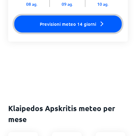
08 ag.
09 ag.
10 ag.
Previsioni meteo 14 giorni
Klaipedos Apskritis meteo per
mese