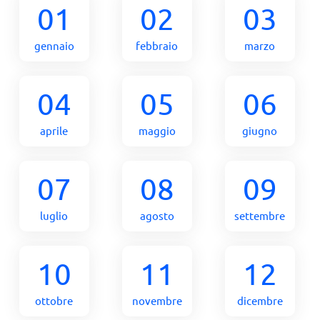
01
02
03
gennaio
febbraio
marzo
04
05
06
aprile
maggio
giugno
07
08
09
luglio
agosto
settembre
10
11
12
ottobre
novembre
dicembre