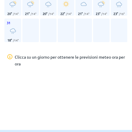
20
°
21
°
20
°
22
°
21
°
23
°
23
°
/
14
°
/
14
°
/
14
°
/
14
°
/
14
°
/
14
°
/
16
°
31
18
°
/
14
°
Clicca su un giorno per ottenere le previsioni meteo ora per
ora