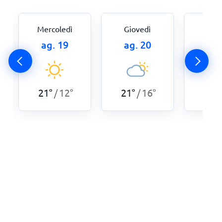
Mercoledì
Giovedì
Ven
ag. 19
ag. 20
ag.
21
°
12
°
21
°
16
°
21
°
/
/