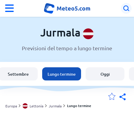
°F
°C
Jurmala
Previsioni del tempo a lungo termine
Meteo a Jurmala
Lettonia
Settembre
Lungo termine
Oggi
Italia
Svizzera
Lungo termine
Europa
Lettonia
Jurmala
Le mie località