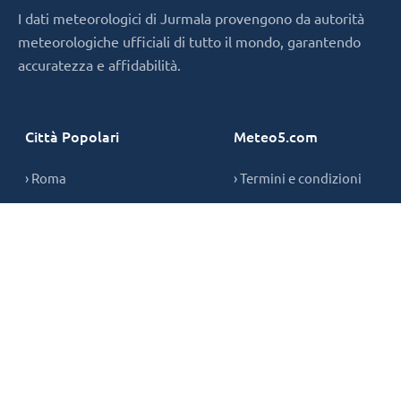
I dati meteorologici di Jurmala provengono da autorità
meteorologiche ufficiali di tutto il mondo, garantendo
accuratezza e affidabilità.
Città Popolari
Meteo5.com
› Roma
› Termini e condizioni
› Milano
› Privacy Policy
› Napoli
› Informativa sui cookie
› Contatti
Copyright © 2026,
meteo5.com