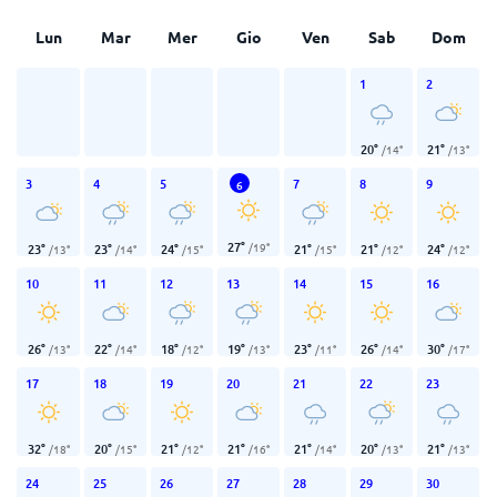
Lun
Mar
Mer
Gio
Ven
Sab
Dom
1
2
20
°
21
°
/
14
°
/
13
°
3
4
5
7
8
9
6
27
°
/
19
°
23
°
23
°
24
°
21
°
21
°
24
°
/
13
°
/
14
°
/
15
°
/
15
°
/
12
°
/
12
°
10
11
12
13
14
15
16
26
°
22
°
18
°
19
°
23
°
26
°
30
°
/
13
°
/
14
°
/
12
°
/
13
°
/
11
°
/
14
°
/
17
°
17
18
19
20
21
22
23
32
°
20
°
21
°
21
°
21
°
20
°
21
°
/
18
°
/
15
°
/
12
°
/
16
°
/
14
°
/
13
°
/
13
°
24
25
26
27
28
29
30