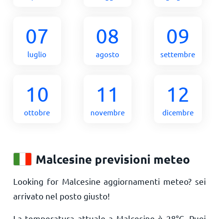
07
08
09
luglio
agosto
settembre
10
11
12
ottobre
novembre
dicembre
Malcesine previsioni meteo
Looking for Malcesine aggiornamenti meteo? sei
arrivato nel posto giusto!
La temperatura attuale a Malcesine è
28
°
C
. Puoi