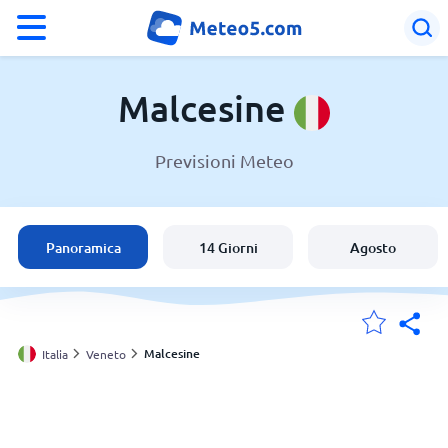
°F
°C
Malcesine
Previsioni Meteo
Meteo a Malcesine
Italia
Panoramica
14 Giorni
Agosto
Svizzera
Le mie località
Malcesine
Italia
Veneto
Principale