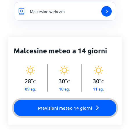
Malcesine webcam
Malcesine meteo a 14 giorni
28
°
30
°
30
°
C
C
C
09 ag.
10 ag.
11 ag.
Previsioni meteo 14 giorni