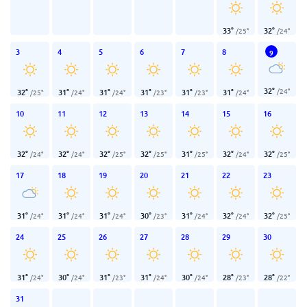
33
°
32
°
/
25
°
/
24
°
3
4
5
6
7
8
9
32
°
/
24
°
32
°
31
°
31
°
31
°
31
°
31
°
/
25
°
/
24
°
/
24
°
/
23
°
/
23
°
/
24
°
10
11
12
13
14
15
16
32
°
32
°
32
°
32
°
31
°
32
°
32
°
/
24
°
/
24
°
/
25
°
/
25
°
/
25
°
/
24
°
/
25
°
17
18
19
20
21
22
23
31
°
31
°
31
°
30
°
31
°
32
°
32
°
/
24
°
/
24
°
/
24
°
/
23
°
/
24
°
/
24
°
/
25
°
24
25
26
27
28
29
30
31
°
30
°
31
°
31
°
30
°
28
°
28
°
/
24
°
/
24
°
/
23
°
/
24
°
/
24
°
/
23
°
/
22
°
31