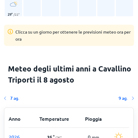
29
°
/
22
°
Clicca su un giorno per ottenere le previsioni meteo ora per
ora
Meteo degli ultimi anni a Cavallino
Triporti il 8 agosto
7 ag.
9 ag.
Anno
Temperature
Pioggia
2026
0
35
°
mm
/
26
°