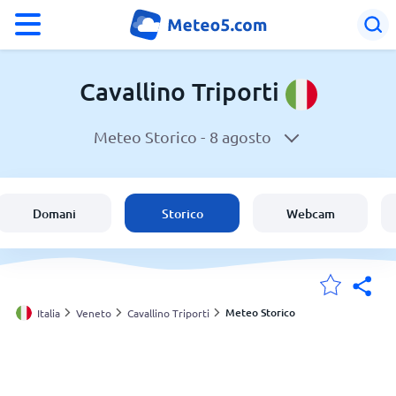
°F
°C
Cavallino Triporti
Meteo Storico -
8 agosto
Meteo a Cavallino Triporti
Italia
Domani
Storico
Webcam
Svizzera
Le mie località
Meteo Storico
Italia
Veneto
Cavallino Triporti
Principale