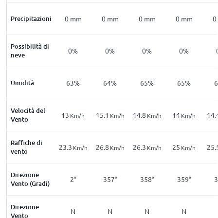
Precipitazioni
0
mm
0
mm
0
mm
0
mm
0
Possibilità di
0%
0%
0%
0%
neve
Umidità
63%
64%
65%
65%
Velocità del
13
15.1
14.8
14
14.
Km/h
Km/h
Km/h
Km/h
Vento
Raffiche di
23.3
26.8
26.3
25
25.
Km/h
Km/h
Km/h
Km/h
vento
Direzione
2°
357°
358°
359°
3
Vento (Gradi)
Direzione
N
N
N
N
Vento