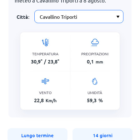
meteo a Cavallino Triporti a
8 agosto
.
Città:
TEMPERATURA
PRECIPITAZIONI
30,9
°
/
23,8
°
0,1
mm
VENTO
UMIDITÀ
22,8
59,3
%
Km/h
Lungo termine
14 giorni