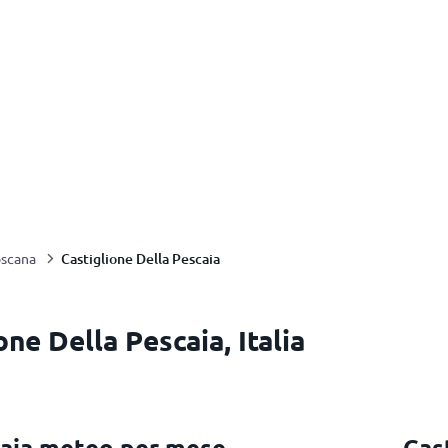
Castiglione Della Pescaia
oscana
one Della Pescaia, Italia
caia meteo per mese
Cas