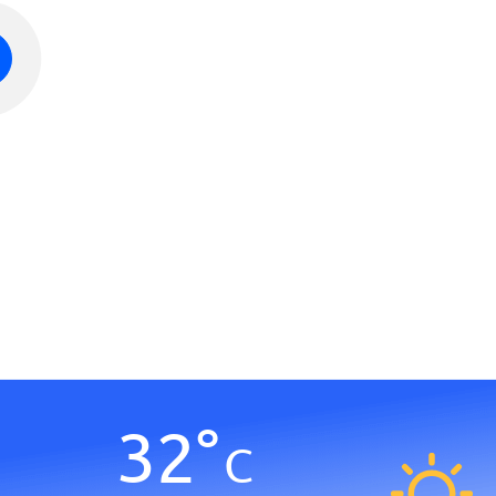
32
°
C