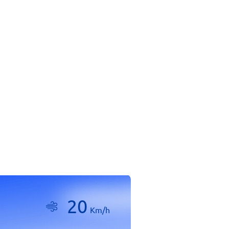
20
Km/h