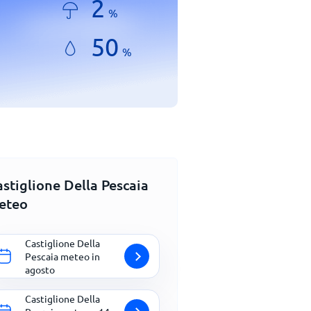
2
%
50
%
stiglione Della Pescaia
eteo
Castiglione Della
Pescaia meteo in
agosto
Castiglione Della