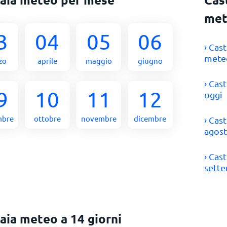
met
3
04
05
06
› Cas
meteo
zo
aprile
maggio
giugno
› Cas
9
10
11
12
oggi
mbre
ottobre
novembre
dicembre
› Cas
agos
› Cas
sett
aia meteo a 14 giorni