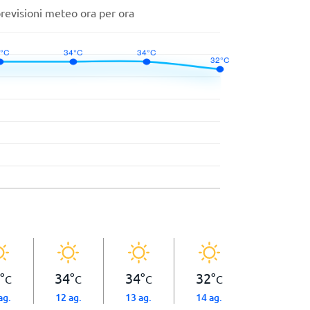
previsioni meteo ora per ora
°
34
°
34
°
32
°
C
C
C
C
ag.
12 ag.
13 ag.
14 ag.