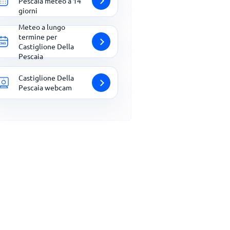
Pescaia meteo a 14
giorni
Meteo a lungo
termine per
Castiglione Della
Pescaia
Castiglione Della
Pescaia webcam