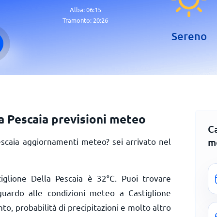
Alba:
06:15
Tramonto:
20:26
Sereno
a Pescaia previsioni meteo
Ca
m
escaia aggiornamenti meteo? sei arrivato nel
iglione Della Pescaia è
32
°
C
. Puoi trovare
iguardo alle condizioni meteo a Castiglione
to, probabilità di precipitazioni e molto altro