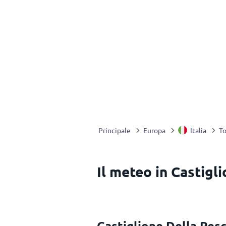
Principale
Europa
Italia
T
Il meteo in Castigli
Castiglione Della Pes