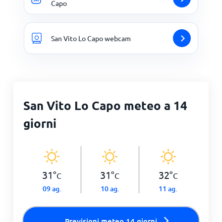
Capo
San Vito Lo Capo webcam
San Vito Lo Capo meteo a 14
giorni
31
°
31
°
32
°
C
C
C
09 ag.
10 ag.
11 ag.
Previsioni meteo 14 giorni