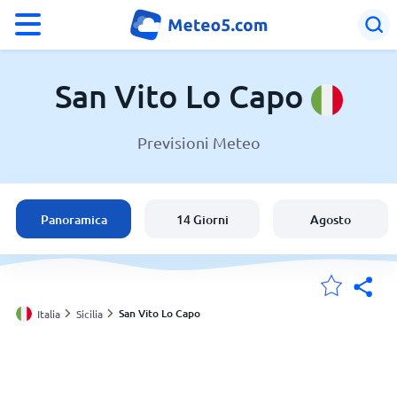
°F
°C
San Vito Lo Capo
Previsioni Meteo
Meteo a San Vito Lo Capo
Italia
Panoramica
14 Giorni
Agosto
Svizzera
Le mie località
San Vito Lo Capo
Italia
Sicilia
Principale