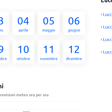
› Luc
3
04
05
06
› Luc
zo
aprile
maggio
giugno
› Luc
9
10
11
12
› Luc
mbre
ottobre
novembre
dicembre
ni
previsioni meteo ora per ora