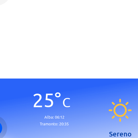
25
°
C
Alba:
06:12
Tramonto:
20:35
Sereno