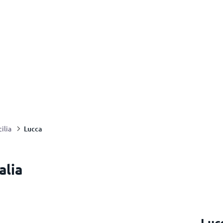
Lucca
cilia
alia
Luc