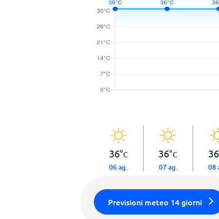
36
°
36
°
36
C
C
06 ag.
07 ag.
08 
Previsioni meteo 14 giorni