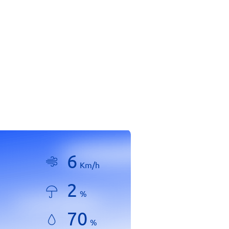
6
Km/h
2
%
70
%