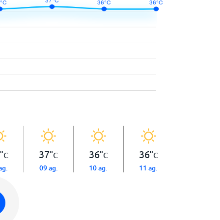
°
37
°
36
°
36
°
C
C
C
C
ag.
09 ag.
10 ag.
11 ag.