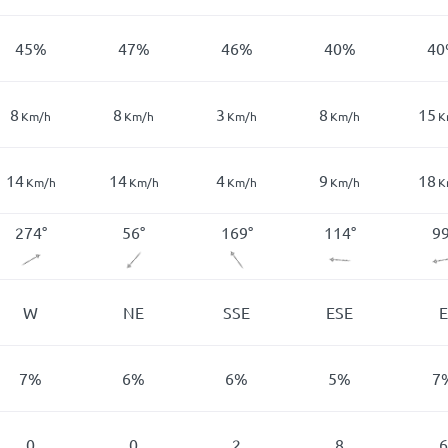
45
%
47
%
46
%
40
%
40
8
8
3
8
15
Km/h
Km/h
Km/h
Km/h
K
14
14
4
9
18
Km/h
Km/h
Km/h
Km/h
K
274
°
56
°
169
°
114
°
9
W
NE
SSE
ESE
E
7
%
6
%
6
%
5
%
7
0
0
2
8
6