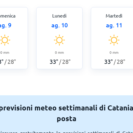
menica
Lunedi
Martedì
ag. 9
ag. 10
ag. 11
0
mm
0
mm
0
mm
3
°
28
°
33
°
28
°
33
°
28
°
/
/
/
 previsioni meteo settimanali di Catania
posta
 ricevere gratuitamente le previsioni settimanali di Cat