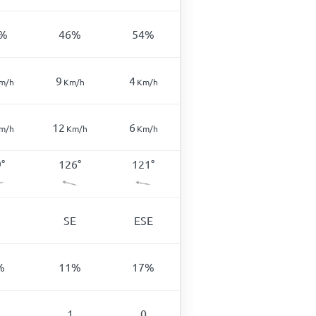
%
46
%
54
%
9
4
m/h
Km/h
Km/h
12
6
m/h
Km/h
Km/h
9
°
126
°
121
°
SE
ESE
%
11
%
17
%
1
0