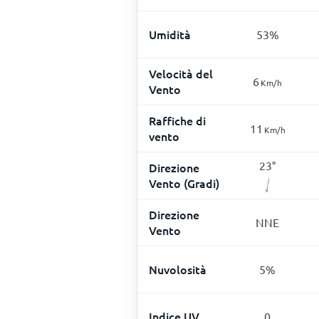
Umidità
53
%
Velocità del
6
Km/h
Vento
Raffiche di
11
Km/h
vento
23
°
Direzione
Vento (Gradi)
Direzione
NNE
Vento
Nuvolosità
5
%
Indice UV
0