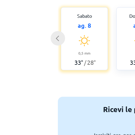
Sabato
Do
ag. 8
0,5
mm
33
°
28
°
3
/
Ricevi le
Iscriviti ora per