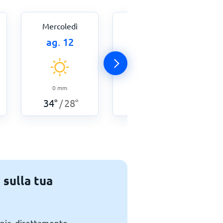
Mercoledì
Giovedì
ag. 12
ag. 13
0
mm
0
mm
34
°
28
°
34
°
28
°
/
/
 sulla tua
ania direttamente