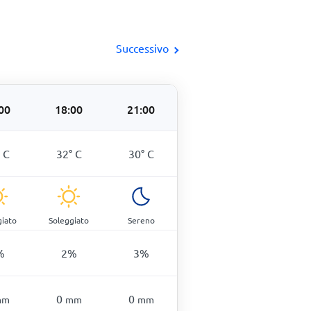
Successivo
00
18:00
21:00
°
C
32
°
C
30
°
C
giato
Soleggiato
Sereno
%
2
%
3
%
0
0
mm
mm
mm