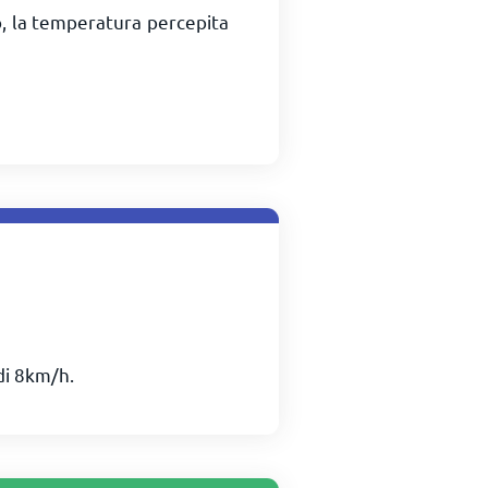
o, la temperatura percepita
di
8
km/h
.