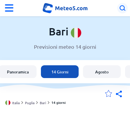
°F
°C
Bari
Previsioni meteo 14 giorni
Meteo a Bari
Italia
Panoramica
14 Giorni
Agosto
Svizzera
Le mie località
14 giorni
Italia
Puglia
Bari
Principale