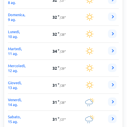
32
°
/
27
°
8 ag.
Domenica,
32
°
/
28
°
9 ag.
Lunedi,
32
°
/
28
°
10 ag.
Martedì,
34
°
/
29
°
11 ag.
Mercoledì,
32
°
/
29
°
12 ag.
Giovedì,
31
°
/
28
°
13 ag.
Venerdì,
31
°
/
28
°
14 ag.
Sabato,
31
°
/
27
°
15 ag.