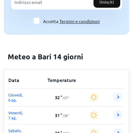
Unisciti
Accetta
Termini e condizioni
Meteo a Bari 14 giorni
Data
Temperature
Giovedì,
32
°
/
27
°
6 ag.
Venerdì,
31
°
/
28
°
7 ag.
Sabato,