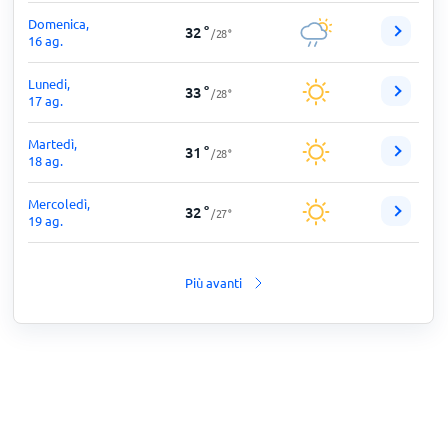
Domenica,
32
°
/
28
°
16 ag.
Lunedi,
33
°
/
28
°
17 ag.
Martedì,
31
°
/
28
°
18 ag.
Mercoledì,
32
°
/
27
°
19 ag.
Più avanti