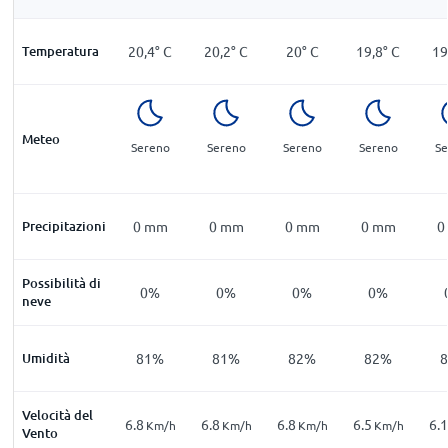
Temperatura
20,4
°
C
20,2
°
C
20
°
C
19,8
°
C
19
Meteo
Sereno
Sereno
Sereno
Sereno
Se
Precipitazioni
0
mm
0
mm
0
mm
0
mm
0
Possibilità di
0%
0%
0%
0%
neve
Umidità
81%
81%
82%
82%
Velocità del
6.8
6.8
6.8
6.5
6.1
Km/h
Km/h
Km/h
Km/h
Vento