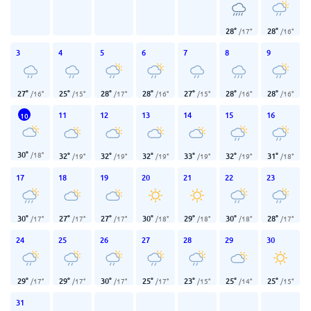
28
°
28
°
/
17
°
/
16
°
3
4
5
6
7
8
9
27
°
25
°
28
°
28
°
27
°
28
°
28
°
/
16
°
/
15
°
/
17
°
/
16
°
/
15
°
/
16
°
/
16
°
11
12
13
14
15
16
10
30
°
/
18
°
32
°
32
°
32
°
33
°
32
°
31
°
/
19
°
/
19
°
/
19
°
/
19
°
/
19
°
/
18
°
17
18
19
20
21
22
23
30
°
27
°
27
°
30
°
29
°
30
°
28
°
/
17
°
/
17
°
/
17
°
/
18
°
/
18
°
/
18
°
/
17
°
24
25
26
27
28
29
30
29
°
29
°
30
°
25
°
23
°
25
°
25
°
/
17
°
/
17
°
/
17
°
/
17
°
/
15
°
/
14
°
/
15
°
31