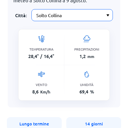
meteo a Solto Collina a
9 agosto
.
Città:
TEMPERATURA
PRECIPITAZIONI
28,4
°
/
16,4
°
1,2
mm
VENTO
UMIDITÀ
8,6
69,4
%
Km/h
Lungo termine
14 giorni