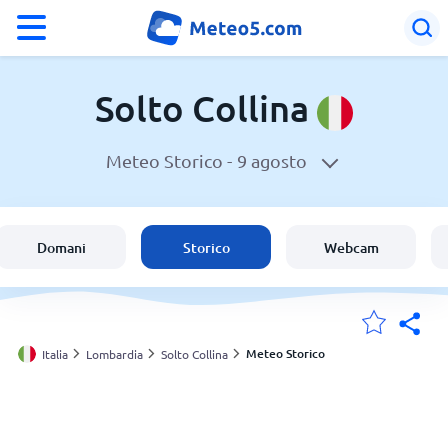
°F
°C
Solto Collina
Meteo Storico -
9 agosto
Meteo a Solto Collina
Italia
Domani
Storico
Webcam
Svizzera
Le mie località
Meteo Storico
Italia
Lombardia
Solto Collina
Principale