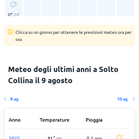
27
°
/
15
°
Clicca su un giorno per ottenere le previsioni meteo ora per
ora
Meteo degli ultimi anni a Solto
Collina il 9 agosto
8 ag.
10 ag.
Anno
Temperature
Pioggia
2025
0,1
31
°
mm
/
19
°