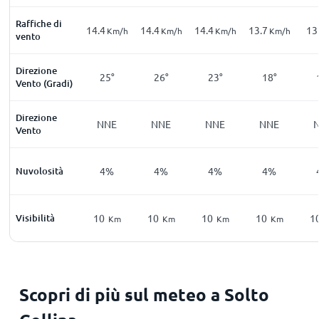
Raffiche di
14.4
14.4
14.4
13.7
13
Km/h
Km/h
Km/h
Km/h
vento
Direzione
25°
26°
23°
18°
Vento (Gradi)
Direzione
NNE
NNE
NNE
NNE
Vento
Nuvolosità
4%
4%
4%
4%
Visibilità
10
10
10
10
1
Km
Km
Km
Km
Scopri di più sul meteo a Solto