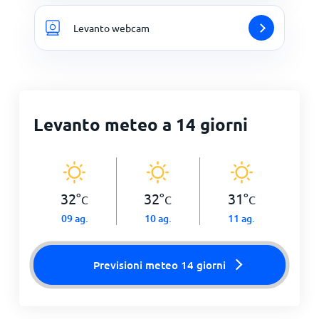
Levanto webcam
Levanto meteo a 14 giorni
32
°
32
°
31
°
C
C
C
09 ag.
10 ag.
11 ag.
Previsioni meteo 14 giorni