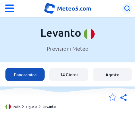
°F
°C
Levanto
Previsioni Meteo
Meteo a Levanto
Italia
Panoramica
14 Giorni
Agosto
Svizzera
Le mie località
Levanto
Italia
Liguria
Principale