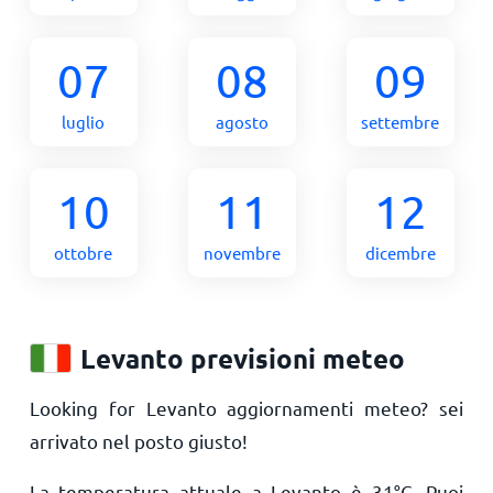
07
08
09
luglio
agosto
settembre
10
11
12
ottobre
novembre
dicembre
Levanto previsioni meteo
Looking for Levanto aggiornamenti meteo? sei
arrivato nel posto giusto!
La temperatura attuale a Levanto è
31
°
C
. Puoi