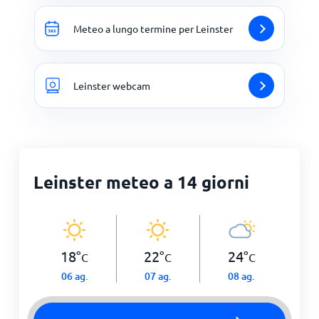
Meteo a lungo termine per Leinster
Leinster webcam
Leinster meteo a 14 giorni
18
°
22
°
24
°
C
C
C
06 ag.
07 ag.
08 ag.