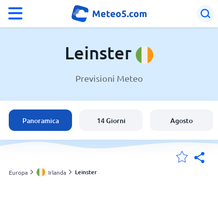
°F
°C
Leinster
Previsioni Meteo
Meteo in Leinster
Irlanda
Panoramica
14 Giorni
Agosto
Italia
Svizzera
Leinster
Europa
Irlanda
Le mie località