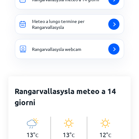
Meteo a lungo termine per
Rangarvallasysla
Rangarvallasysla webcam
Rangarvallasysla meteo a 14
giorni
13
°
13
°
12
°
C
C
C