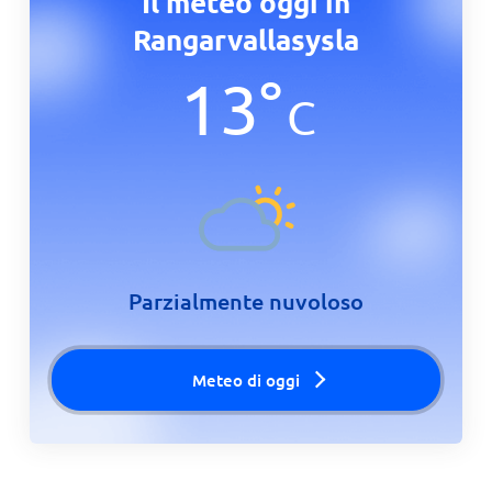
Il meteo oggi in
Rangarvallasysla
13
°
C
Parzialmente nuvoloso
Meteo di oggi