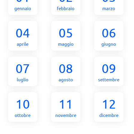
gennaio
febbraio
marzo
04
05
06
aprile
maggio
giugno
07
08
09
luglio
agosto
settembre
10
11
12
ottobre
novembre
dicembre