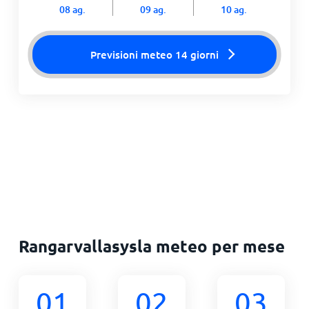
08 ag.
09 ag.
10 ag.
Previsioni meteo 14 giorni
Rangarvallasysla meteo per mese
01
02
03