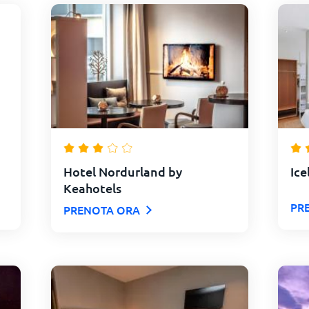
Hotel Nordurland by
Ice
Keahotels
PR
PRENOTA ORA