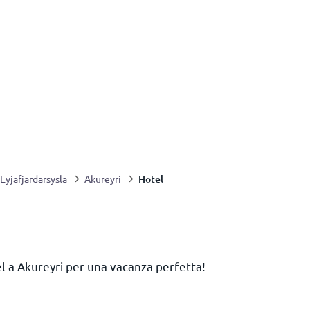
Hotel
Eyjafjardarsysla
Akureyri
el a Akureyri per una vacanza perfetta!