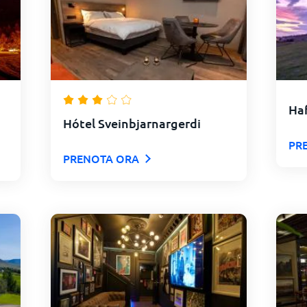
Haf
Hótel Sveinbjarnargerdi
PR
PRENOTA ORA