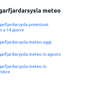
garfjardarsysla meteo
garfjardarsysla previsioni
 a 14 giorni
garfjardarsysla meteo oggi
garfjardarsysla meteo in agosto
garfjardarsysla meteo in
embre