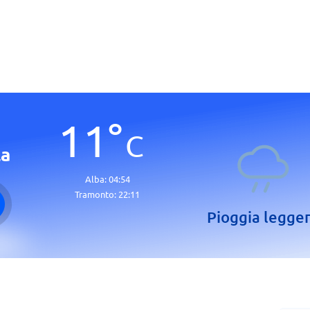
11
°
C
la
Alba:
04:54
Tramonto:
22:11
Pioggia legge