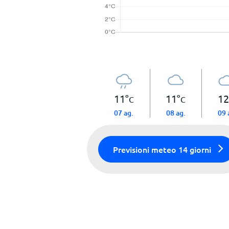
11
°
11
°
12
C
C
07 ag.
08 ag.
09 
Previsioni meteo 14 giorni