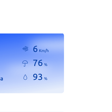
6
Km/h
76
%
93
ra
%