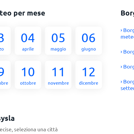
eteo per mese
Bor
› Bor
3
04
05
06
meteo
zo
aprile
maggio
giugno
› Bor
› Bor
9
10
11
12
› Bor
mbre
ottobre
novembre
dicembre
sett
sysla
ecise, seleziona una città