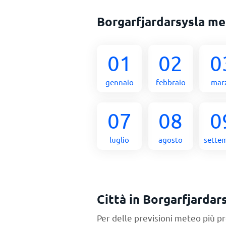
Borgarfjardarsysla m
01
02
0
gennaio
febbraio
mar
07
08
0
luglio
agosto
sette
Città in Borgarfjardar
Per delle previsioni meteo più pr