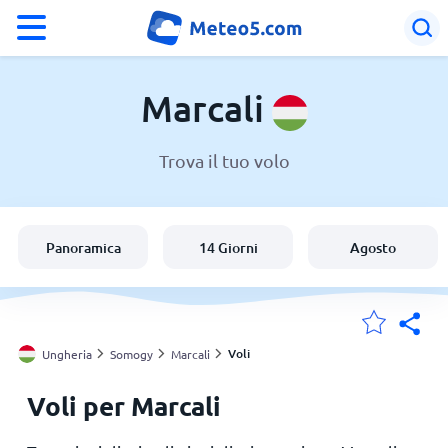
°F
°C
Marcali
Trova il tuo volo
Meteo a Marcali
Ungheria
Panoramica
14 Giorni
Agosto
Italia
Svizzera
Voli
Ungheria
Somogy
Marcali
Voli per Marcali
Le mie località