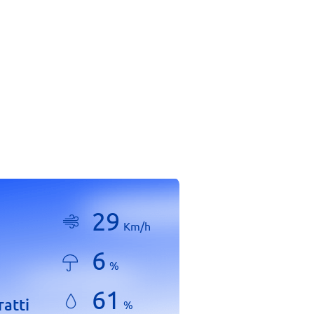
29
Km/h
6
%
61
ratti
%