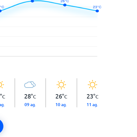
°
28
°
26
°
23
°
C
C
C
C
ag.
09 ag.
10 ag.
11 ag.