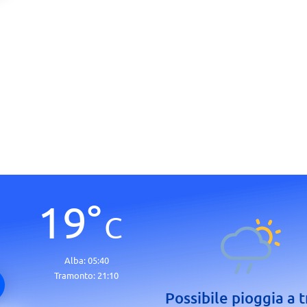
19
°
C
Alba:
05:40
Tramonto:
21:10
Possibile pioggia a t