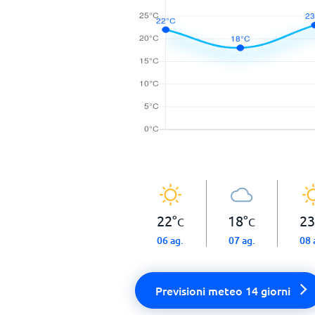
22
°
18
°
23
C
C
06 ag.
07 ag.
08 
Previsioni meteo 14 giorni