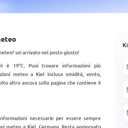
meteo
K
eteo? sei arrivato nel posto giusto!
iel è
19
°
C
. Puoi trovare informazioni più
izioni meteo a Kiel inclusa umidità, vento,
olto altro ancora sulla pagina che contiene il
informazioni necessarie per essere sempre
ioni meteo a Kiel, Germany. Resta aggiornato