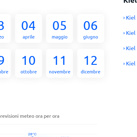
› Kie
3
04
05
06
› Kie
zo
aprile
maggio
giugno
› Kie
9
10
11
12
› Kie
mbre
ottobre
novembre
dicembre
previsioni meteo ora per ora