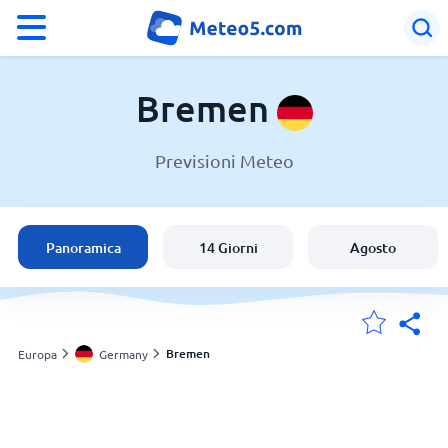
°F
°C
Bremen
Previsioni Meteo
Meteo a Bremen
Germany
Panoramica
14 Giorni
Agosto
Italia
Svizzera
Bremen
Europa
Germany
Le mie località