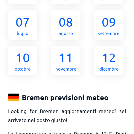
07
08
09
luglio
agosto
settembre
10
11
12
ottobre
novembre
dicembre
Bremen previsioni meteo
Looking for Bremen aggiornamenti meteo? sei
arrivato nel posto giusto!
La temperatura attuale a Bremen è
12
°
C
. Puoi