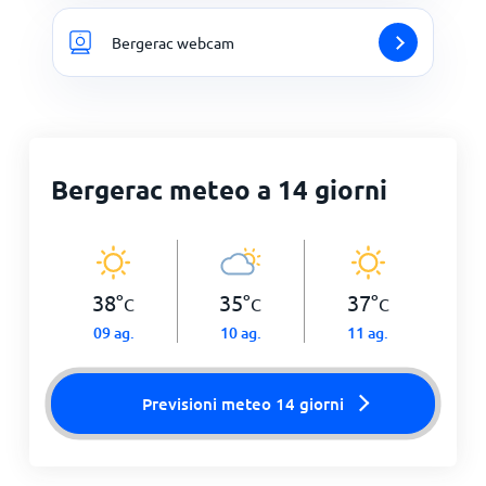
Bergerac webcam
Bergerac meteo a 14 giorni
38
°
35
°
37
°
C
C
C
09 ag.
10 ag.
11 ag.
Previsioni meteo 14 giorni