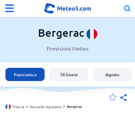
°F
°C
Bergerac
Previsioni Meteo
Meteo a Bergerac
Francia
Panoramica
14 Giorni
Agosto
Italia
Svizzera
Bergerac
Francia
Nouvelle Aquitaine
Le mie località