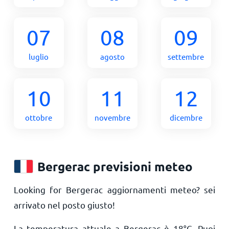
07
08
09
luglio
agosto
settembre
10
11
12
ottobre
novembre
dicembre
Bergerac previsioni meteo
Looking for Bergerac aggiornamenti meteo? sei
arrivato nel posto giusto!
La temperatura attuale a Bergerac è
18
°
C
. Puoi