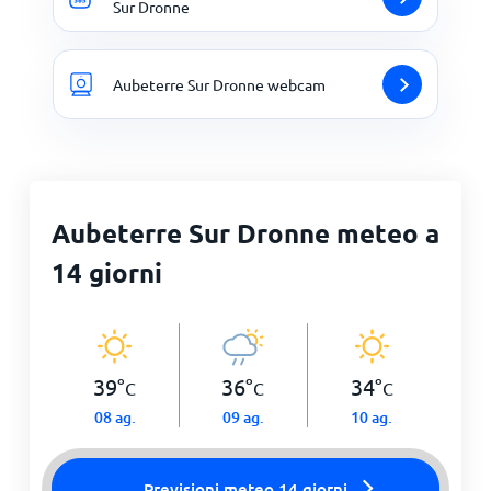
Sur Dronne
Aubeterre Sur Dronne webcam
Aubeterre Sur Dronne meteo a
14 giorni
39
°
36
°
34
°
C
C
C
08 ag.
09 ag.
10 ag.
Previsioni meteo 14 giorni