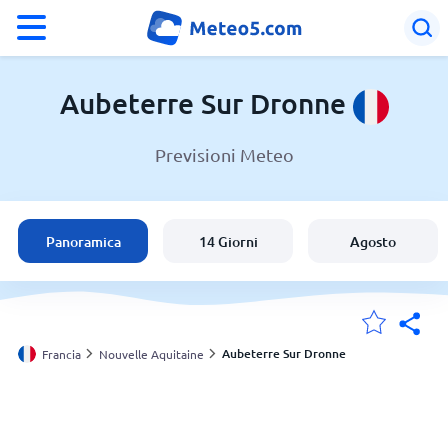
°F
°C
Aubeterre Sur Dronne
Previsioni Meteo
Meteo a Aubeterre Sur Dronne
Francia
Panoramica
14 Giorni
Agosto
Italia
Svizzera
Aubeterre Sur Dronne
Francia
Nouvelle Aquitaine
Le mie località