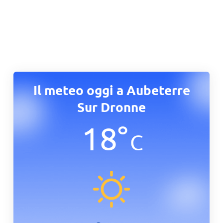
Il meteo oggi a Aubeterre
Sur Dronne
18
°
C