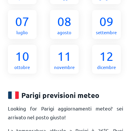
07
08
09
luglio
agosto
settembre
10
11
12
ottobre
novembre
dicembre
Parigi previsioni meteo
Looking for Parigi aggiornamenti meteo? sei
arrivato nel posto giusto!
La temperatura attuale a Parigi è
26
°
C
. Puoi