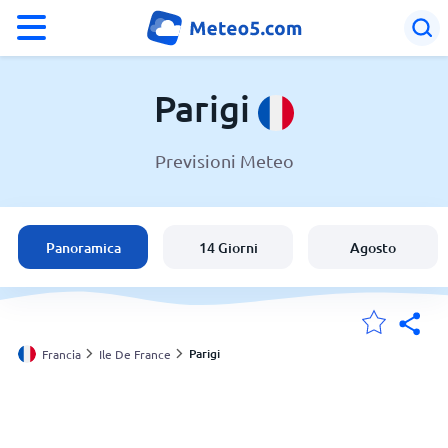
°F
°C
Parigi
Previsioni Meteo
Meteo a Parigi
Francia
Panoramica
14 Giorni
Agosto
Italia
Svizzera
Parigi
Francia
Ile De France
Le mie località