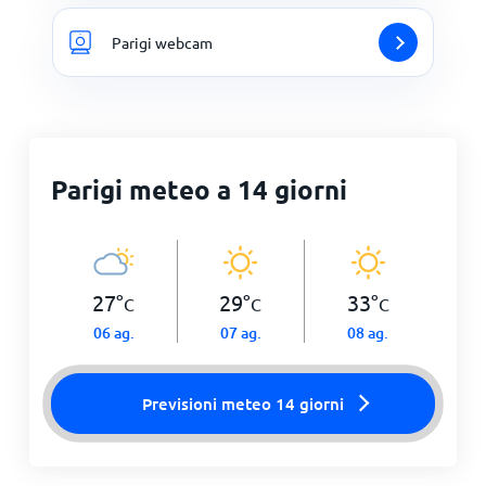
Parigi webcam
Parigi meteo a 14 giorni
27
°
29
°
33
°
C
C
C
06 ag.
07 ag.
08 ag.
Previsioni meteo 14 giorni