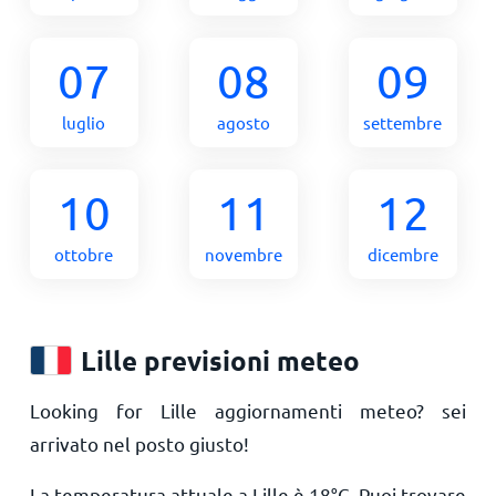
07
08
09
luglio
agosto
settembre
10
11
12
ottobre
novembre
dicembre
Lille previsioni meteo
Looking for Lille aggiornamenti meteo? sei
arrivato nel posto giusto!
La temperatura attuale a Lille è
18
°
C
. Puoi trovare