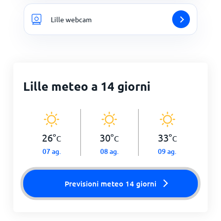
Lille webcam
Lille meteo a 14 giorni
26
°
30
°
33
°
C
C
C
07 ag.
08 ag.
09 ag.
Previsioni meteo 14 giorni