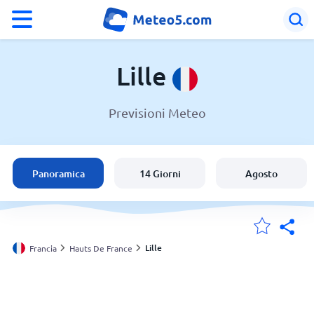
°F
°C
Lille
Previsioni Meteo
Meteo a Lille
Francia
Panoramica
14 Giorni
Agosto
Italia
Svizzera
Lille
Francia
Hauts De France
Le mie località