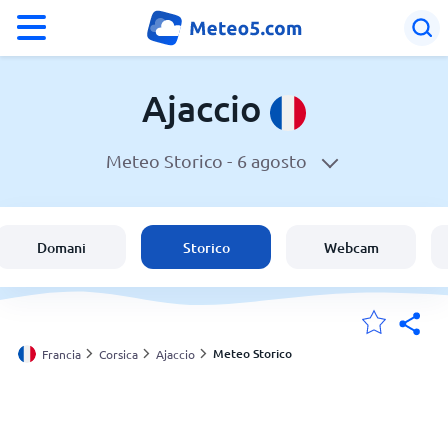
°F
°C
Ajaccio
Meteo Storico -
6 agosto
Meteo a Ajaccio
Francia
Domani
Storico
Webcam
Italia
Svizzera
Meteo Storico
Francia
Corsica
Ajaccio
Le mie località