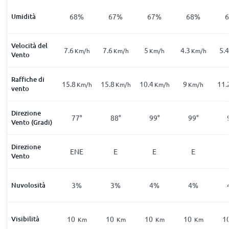
Umidità
68%
67%
67%
68%
Velocità del
7.6
7.6
5
4.3
5.4
Km/h
Km/h
Km/h
Km/h
Vento
Raffiche di
15.8
15.8
10.4
9
11.
Km/h
Km/h
Km/h
Km/h
vento
Direzione
77°
88°
99°
99°
Vento (Gradi)
Direzione
ENE
E
E
E
Vento
Nuvolosità
3%
3%
4%
4%
Visibilità
10
10
10
10
1
Km
Km
Km
Km