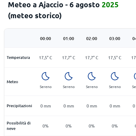
Meteo a Ajaccio - 6 agosto
2025
(meteo storico)
00:00
01:00
02:00
03:00
0
Temperatura
17,5
°
C
17,7
°
C
17,7
°
C
17,5
°
C
17
Meteo
Sereno
Sereno
Sereno
Sereno
Se
Precipitazioni
0
mm
0
mm
0
mm
0
mm
0
Possibilità di
0%
0%
0%
0%
neve