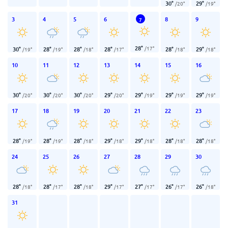
30
°
29
°
/
20
°
/
19
°
3
4
5
6
8
9
7
28
°
/
17
°
30
°
28
°
28
°
28
°
28
°
29
°
/
19
°
/
19
°
/
18
°
/
17
°
/
18
°
/
18
°
10
11
12
13
14
15
16
30
°
30
°
30
°
29
°
29
°
29
°
29
°
/
20
°
/
20
°
/
20
°
/
20
°
/
19
°
/
19
°
/
19
°
17
18
19
20
21
22
23
28
°
28
°
28
°
29
°
29
°
28
°
28
°
/
19
°
/
19
°
/
18
°
/
18
°
/
18
°
/
18
°
/
18
°
24
25
26
27
28
29
30
28
°
28
°
28
°
29
°
27
°
26
°
26
°
/
18
°
/
17
°
/
18
°
/
17
°
/
17
°
/
17
°
/
18
°
31