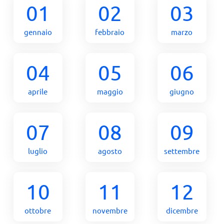
01
02
03
gennaio
febbraio
marzo
04
05
06
aprile
maggio
giugno
07
08
09
luglio
agosto
settembre
10
11
12
ottobre
novembre
dicembre