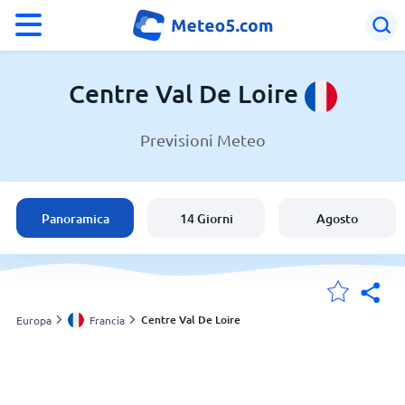
°F
°C
Centre Val De Loire
Previsioni Meteo
Meteo in Centre Val De Loire
Francia
Panoramica
14 Giorni
Agosto
Italia
Svizzera
Centre Val De Loire
Europa
Francia
Le mie località