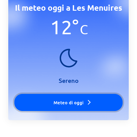
Il meteo oggi a Les Menuires
12
°
C
Sereno
Meteo di oggi