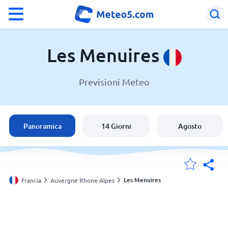
°F
°C
Les Menuires
Previsioni Meteo
Meteo a Les Menuires
Francia
Panoramica
14 Giorni
Agosto
Italia
Svizzera
Les Menuires
Francia
Auvergne Rhone Alpes
Le mie località