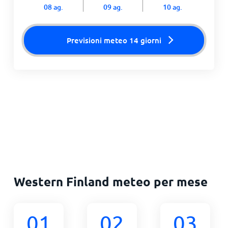
08 ag.
09 ag.
10 ag.
Previsioni meteo 14 giorni
Western Finland meteo per mese
01
02
03