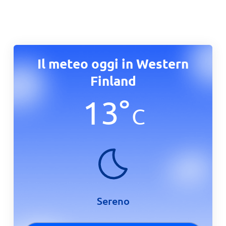
Il meteo oggi in Western
Finland
13
°
C
Sereno