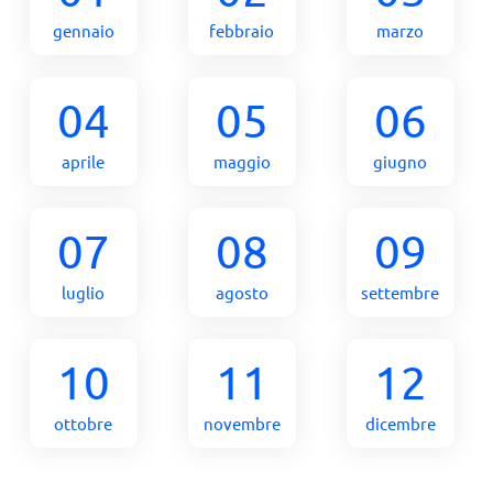
gennaio
febbraio
marzo
04
05
06
aprile
maggio
giugno
07
08
09
luglio
agosto
settembre
10
11
12
ottobre
novembre
dicembre