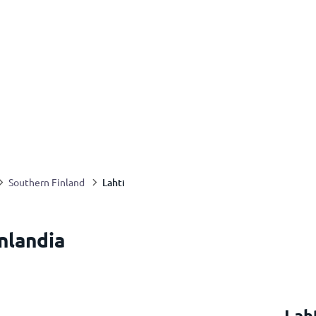
Lahti
Southern Finland
inlandia
Lah