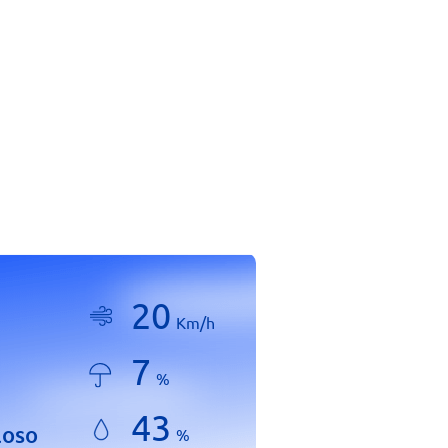
20
Km/h
7
%
43
loso
%