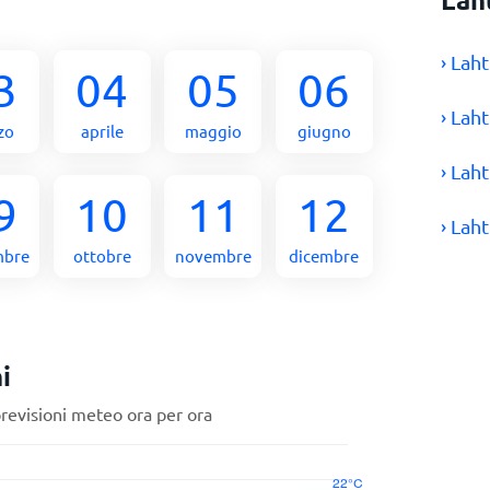
› Lah
3
04
05
06
› Lah
zo
aprile
maggio
giugno
› Lah
9
10
11
12
› Lah
mbre
ottobre
novembre
dicembre
i
previsioni meteo ora per ora