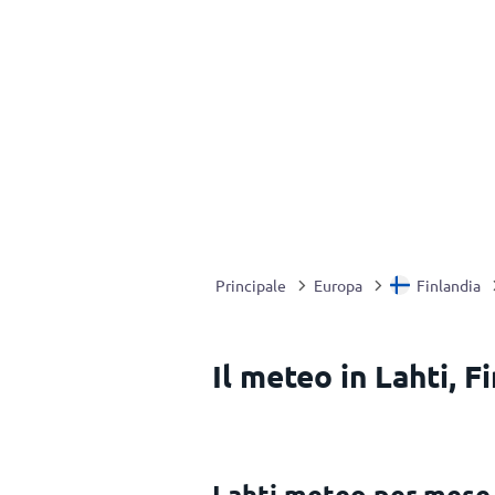
Principale
Europa
Finlandia
Il meteo in Lahti, F
Lahti meteo per mese