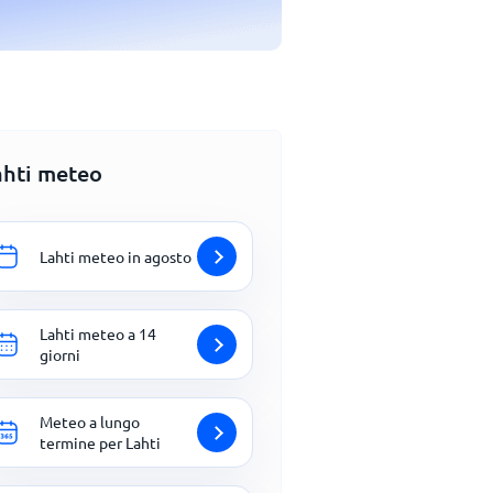
ahti meteo
Lahti meteo in agosto
Lahti meteo a 14
giorni
Meteo a lungo
termine per Lahti