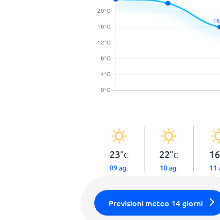
23
°
22
°
16
C
C
09 ag.
10 ag.
11 
Previsioni meteo 14 giorni