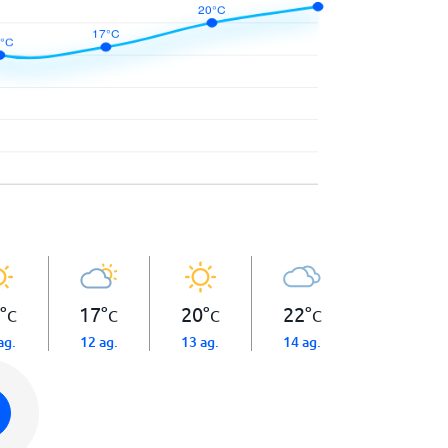
°
17
°
20
°
22
°
C
C
C
C
ag.
12 ag.
13 ag.
14 ag.