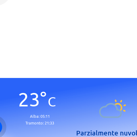
23
°
C
Alba:
05:11
Tramonto:
21:33
Parzialmente nuvo