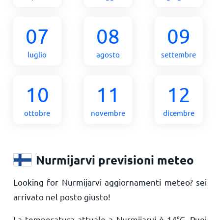
07
08
09
luglio
agosto
settembre
10
11
12
ottobre
novembre
dicembre
Nurmijarvi previsioni meteo
Looking for Nurmijarvi aggiornamenti meteo? sei
arrivato nel posto giusto!
La temperatura attuale a Nurmijarvi è
14
°
C
. Puoi