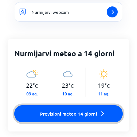
Nurmijarvi webcam
Nurmijarvi meteo a 14 giorni
22
°
23
°
19
°
C
C
C
09 ag.
10 ag.
11 ag.
Previsioni meteo 14 giorni