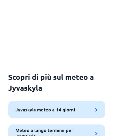
Scopri di più sul meteo a
Jyvaskyla
Jyvaskyla meteo a 14 giorni
Meteo a lungo termine per