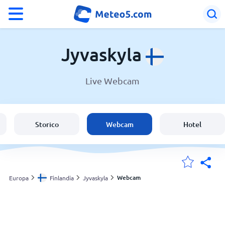
°F
°C
Jyvaskyla
Live Webcam
Meteo a Jyvaskyla
Finlandia
Storico
Webcam
Hotel
Italia
Svizzera
Webcam
Europa
Finlandia
Jyvaskyla
Le mie località