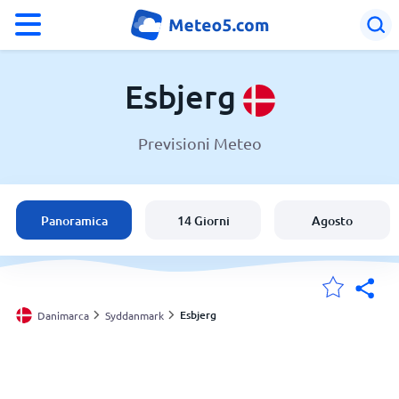
°F
°C
Esbjerg
Previsioni Meteo
Meteo a Esbjerg
Danimarca
Panoramica
14 Giorni
Agosto
Italia
Svizzera
Esbjerg
Danimarca
Syddanmark
Le mie località