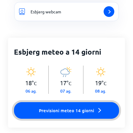
Esbjerg webcam
Esbjerg meteo a 14 giorni
18
°
17
°
19
°
C
C
C
06 ag.
07 ag.
08 ag.
Previsioni meteo 14 giorni