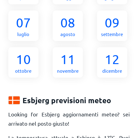
07
08
09
luglio
agosto
settembre
10
11
12
ottobre
novembre
dicembre
Esbjerg previsioni meteo
Looking for Esbjerg aggiornamenti meteo? sei
arrivato nel posto giusto!
La temperatura attuale a Esbjerg è
17
°
C
. Puoi