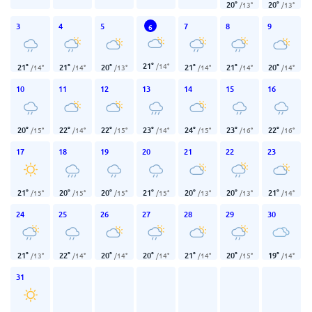
20
°
20
°
/
13
°
/
13
°
3
4
5
7
8
9
6
21
°
/
14
°
21
°
21
°
20
°
21
°
21
°
20
°
/
14
°
/
14
°
/
13
°
/
14
°
/
14
°
/
14
°
10
11
12
13
14
15
16
20
°
22
°
22
°
23
°
24
°
23
°
22
°
/
15
°
/
14
°
/
15
°
/
14
°
/
15
°
/
16
°
/
16
°
17
18
19
20
21
22
23
21
°
20
°
20
°
21
°
20
°
20
°
21
°
/
15
°
/
15
°
/
15
°
/
15
°
/
13
°
/
13
°
/
14
°
24
25
26
27
28
29
30
21
°
22
°
20
°
20
°
21
°
20
°
19
°
/
13
°
/
14
°
/
14
°
/
14
°
/
14
°
/
15
°
/
14
°
31