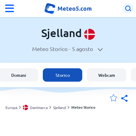
°F
°C
Sjelland
Meteo Storico -
5 agosto
Meteo in Sjelland
Danimarca
Domani
Storico
Webcam
Italia
Svizzera
Meteo Storico
Europa
Danimarca
Sjelland
Le mie località