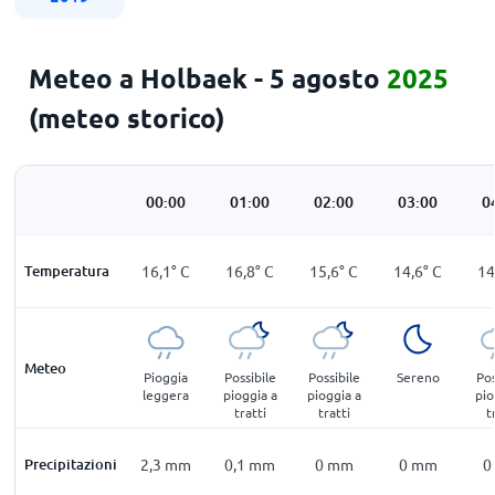
Meteo a Holbaek - 5 agosto
2025
(meteo storico)
00:00
01:00
02:00
03:00
0
Temperatura
16,1
°
C
16,8
°
C
15,6
°
C
14,6
°
C
14
Meteo
Pioggia
Possibile
Possibile
Sereno
Pos
leggera
pioggia a
pioggia a
pio
tratti
tratti
t
Precipitazioni
2,3
mm
0,1
mm
0
mm
0
mm
0