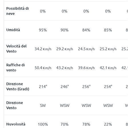
Possibilità di
0%
0%
0%
0%
neve
Umidità
95%
90%
84%
85%
Velocità del
34.2
29.2
24.5
25.2
25.
Km/h
Km/h
Km/h
Km/h
Vento
Raffiche di
50.4
43.2
39.6
42.1
42.
Km/h
Km/h
Km/h
Km/h
vento
Direzione
214°
246°
256°
254°
2
Vento (Gradi)
Direzione
SW
WSW
WSW
WSW
Vento
Nuvolosità
100%
70%
78%
22%