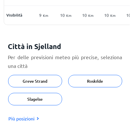
Visibilità
9
10
10
10
1
Km
Km
Km
Km
Città in Sjelland
Per delle previsioni meteo più precise, seleziona
una città
Greve Strand
Roskilde
Slagelse
Più posizioni