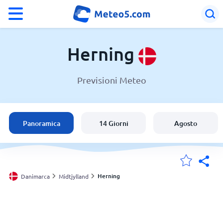
°F
°C
Herning
Previsioni Meteo
Meteo a Herning
Danimarca
Panoramica
14 Giorni
Agosto
Italia
Svizzera
Herning
Danimarca
Midtjylland
Le mie località