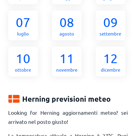
07
08
09
luglio
agosto
settembre
10
11
12
ottobre
novembre
dicembre
Herning previsioni meteo
Looking for Herning aggiornamenti meteo? sei
arrivato nel posto giusto!
La temperatura attuale a Herning è
27
°
C
. Puoi