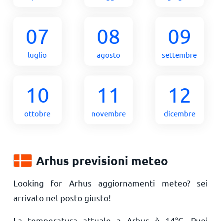
07
08
09
luglio
agosto
settembre
10
11
12
ottobre
novembre
dicembre
Arhus previsioni meteo
Looking for Arhus aggiornamenti meteo? sei
arrivato nel posto giusto!
La temperatura attuale a Arhus è
14
°
C
. Puoi