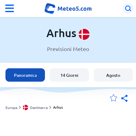
°F
°C
Arhus
Previsioni Meteo
Meteo a Arhus
Danimarca
Panoramica
14 Giorni
Agosto
Italia
Svizzera
Arhus
Europa
Danimarca
Le mie località