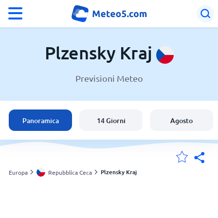
°F
°C
Plzensky Kraj
Previsioni Meteo
Meteo in Plzensky Kraj
Repubblica Ceca
Panoramica
14 Giorni
Agosto
Italia
Svizzera
Plzensky Kraj
Europa
Repubblica Ceca
Le mie località