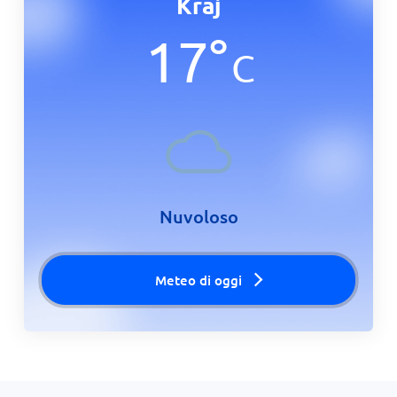
Kraj
17
°
C
Nuvoloso
Meteo di oggi