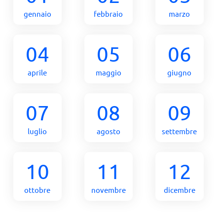
gennaio
febbraio
marzo
04
05
06
aprile
maggio
giugno
07
08
09
luglio
agosto
settembre
10
11
12
ottobre
novembre
dicembre