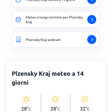
Meteo a lungo termine per Plzensky
Kraj
Plzensky Kraj webcam
Plzensky Kraj meteo a 14
giorni
28
°
28
°
32
°
C
C
C