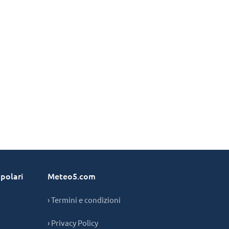
polari
Meteo5.com
› Termini e condizioni
› Privacy Policy