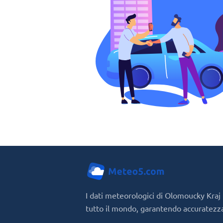
I dati meteorologici di Olomoucky Kraj
tutto il mondo, garantendo accuratezza 