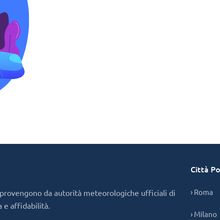
Città Po
› Roma
 provengono da autorità meteorologiche ufficiali di
e affidabilità.
› Milano