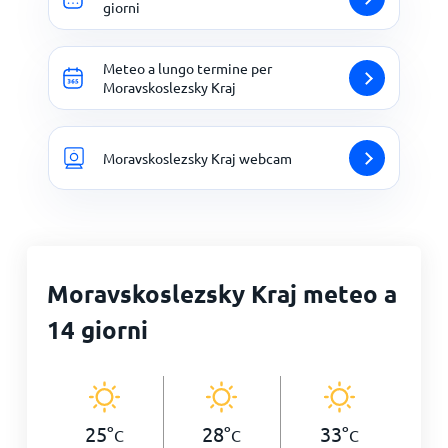
giorni
Meteo a lungo termine per
Moravskoslezsky Kraj
Moravskoslezsky Kraj webcam
Moravskoslezsky Kraj meteo a
14 giorni
25
°
28
°
33
°
C
C
C