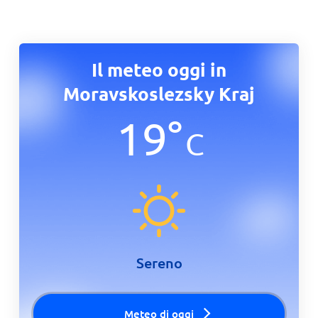
Il meteo oggi in
Moravskoslezsky Kraj
19
°
C
Sereno
Meteo di oggi