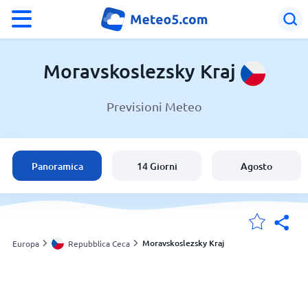
°F
°C
Moravskoslezsky Kraj
Previsioni Meteo
Meteo in Moravskoslezsky Kraj
Repubblica Ceca
Panoramica
14 Giorni
Agosto
Italia
Svizzera
Moravskoslezsky Kraj
Europa
Repubblica Ceca
Le mie località