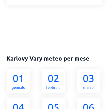
Karlovy Vary meteo per mese
01
02
03
gennaio
febbraio
marzo
04
05
06