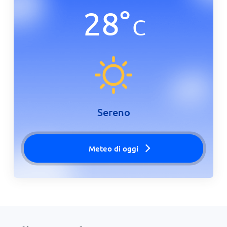
28
°
C
Sereno
Meteo di oggi