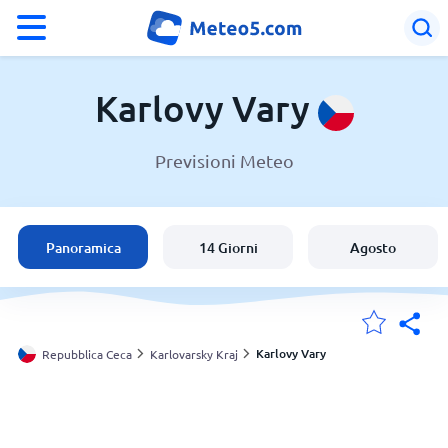
°F
°C
Karlovy Vary
Previsioni Meteo
Meteo a Karlovy Vary
Repubblica Ceca
Panoramica
14 Giorni
Agosto
Italia
Svizzera
Karlovy Vary
Repubblica Ceca
Karlovarsky Kraj
Le mie località