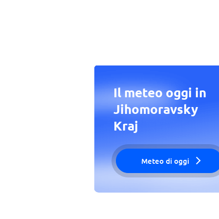
Il meteo oggi in
Jihomoravsky
Kraj
Meteo di oggi