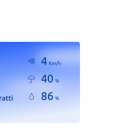
4
Km/h
40
%
86
ratti
%