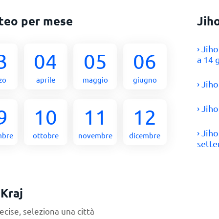
teo per mese
Jih
› Jih
3
04
05
06
a 14 
zo
aprile
maggio
giugno
› Jih
› Jih
9
10
11
12
› Jih
mbre
ottobre
novembre
dicembre
sett
 Kraj
ecise, seleziona una città