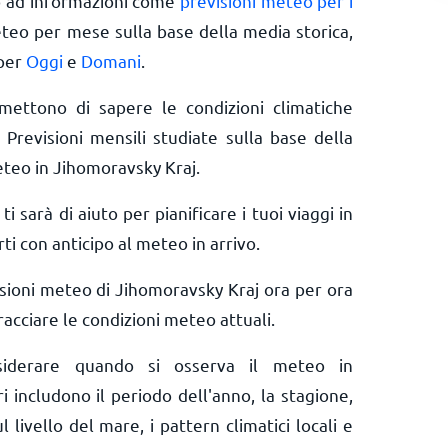
o ad informazioni come
previsioni meteo per i
eteo per mese sulla base della media storica,
 per
Oggi
e
Domani
.
rmettono di sapere le condizioni climatiche
 Previsioni mensili studiate sulla base della
eteo in Jihomoravsky Kraj.
ti sarà di aiuto per pianificare i tuoi viaggi in
i con anticipo al meteo in arrivo.
isioni meteo di Jihomoravsky Kraj ora per ora
acciare le condizioni meteo attuali.
nsiderare quando si osserva il meteo in
i includono il periodo dell'anno, la stagione,
 livello del mare, i pattern climatici locali e