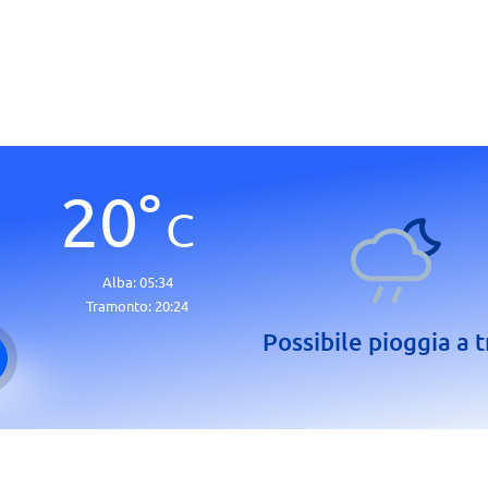
20
°
C
Alba:
05:34
Tramonto:
20:24
Possibile pioggia a t