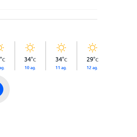
°
34
°
34
°
29
°
C
C
C
C
ag.
10 ag.
11 ag.
12 ag.